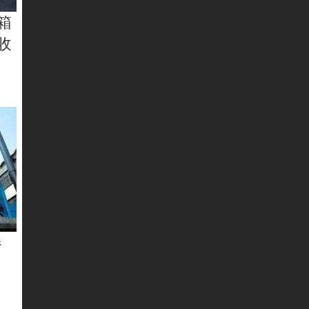
箱
收
器